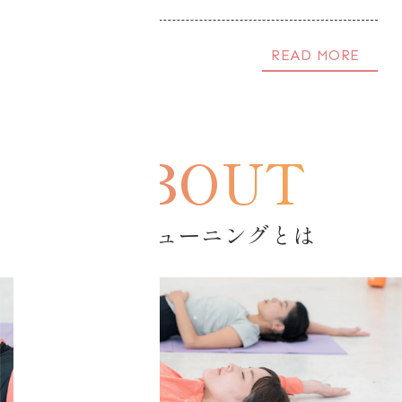
目的別コアチュー
READ MORE
ニング
・美容健康
・資格取得
・コアチューニン
コアチューニングとは
グオンライン
café
・コアチューニン
グオンライン
labo