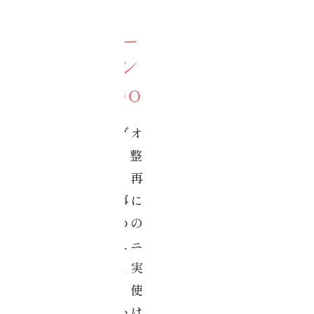
コアチュー
ニングオン
ラインlabo
コアチューニングオ
ンラインlaboは、整
う感覚を理解し、再
現し、日常や仕事に
活かしていくための
オンラインコミュニ
ティです。学びと実
践を深めながら、使
える力へ育てていけ