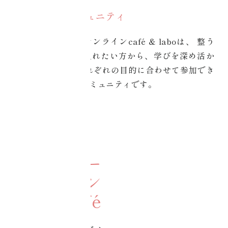
あなたのための
オンラインコミュニティ
コアチューニングオンラインcafé & laboは、
整う
習慣を日常に取り入れたい方から、学びを深め活か
したい方まで、
それぞれの目的に合わせて参加でき
る公式オンラインコミュニティです。
ONLINE CAFÉ
コアチュー
ニングオン
ラインcafé