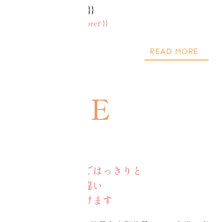
{{ teacher.name }}
活動地域：{{ teacher.pref }}
READ MORE
受講者の声
施術前と施術後ではっきりと
ご自身の身体の違い
実感していただけます