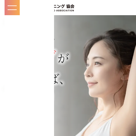
toggle
navigation
マイページ
KNOW
カラダ
知
が
/
る
変
われば、
お知らせ・メディ
ア掲載一覧
人生
が
コアチューニング
変
とは
わる。
インストラクター