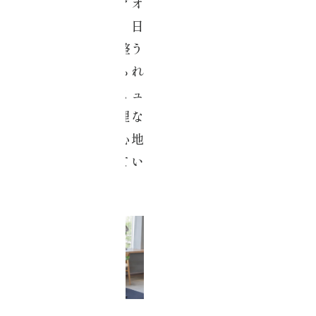
コアチューニングオ
ンラインcaféは、日
常の中で気軽に“整う
習慣”を取り入れられ
るオンラインコミュ
ニティです。無理な
く続けながら、心地
よい毎日を育ててい
けます。
ONLINE LABO