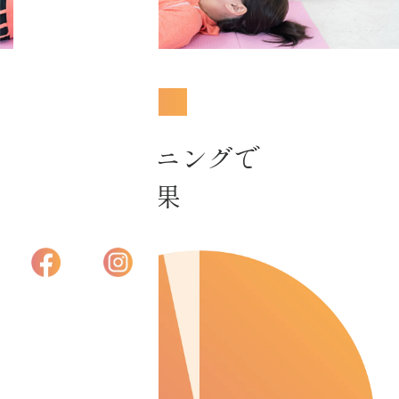
アカデミー大阪
プライバシーポリ
シー
ACHIEVEMENTS
特定商取引法に基
コアチューニングで
づく表記
得られる成果