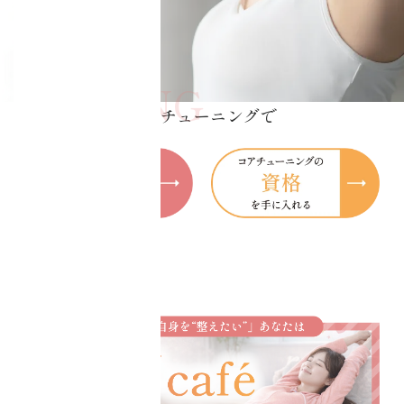
紹介
CORE
お問い合わせ
TUNING
協会概要
コアチューニングで
AIM
目指
/
す
目的別コアチュー
ニング
・美容健康
・資格取得
・コアチューニン