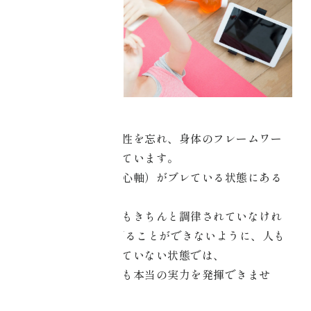
グオンライン
café
・コアチューニン
グオンライン
labo
現代人は丹田の重要性を忘れ、身体のフレームワー
受講者の声一覧
クのバランスを欠いています。
Do /
体幹を含むコア（中心軸）がブレている状態にある
やる
のです。
どんな高価な楽器でもきちんと調律されていなけれ
コアチューニング
ば
綺麗な音色を奏でることができないように、人も
予約
また身体と心が整っていない状態では、
どんなに努力をしても本当の実力を発揮できませ
オンラインショッ
ん。
ピング