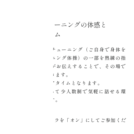
第三部
セルフコアチューニングの体感と
感想シェアタイム
実際のセルフコアチューニング（ご自身で身体を
整えるコアチューニング体操）の一部を熟練の指
導員（認定講師）がお伝えすることで、その場で
効果を体感して頂きます。
その後、感想シェアタイムとなります。
zoomの機能を使って少人数制で気軽に話せる環
境で進めていきます。
ZOOMでは必ずカメラを「オン」にしてご参加くだ
さい。