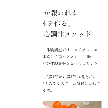
紹介
努力が報われる
お問い合わせ
身体を作る、
協会概要
究極の身心調律メソッド
AIM
目指
/
す
隔月開催のオンライン体験講座では、コアチューニ
ングの一部を実際に体感して頂くとともに、
既に
目的別コアチュー
日々取り組んでいる方の体験談等をお伝えしていき
ます。
ニング
約1時間半のセミナーで第1部から第3部の構成です。
・美容健康
zoom機能を使った少人数制なので、お気軽にお話で
きる時間も設けています。
・資格取得
・コアチューニン