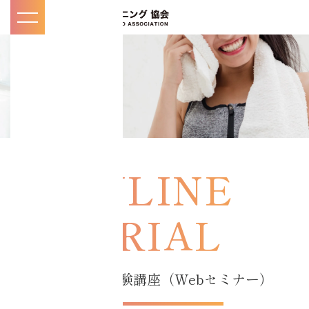
toggle
navigation
マイページ
KNOW
知
/
る
お知らせ・メディ
ア掲載一覧
コアチューニング
とは
オンライン体験講座（Webセミナー）
インストラクター