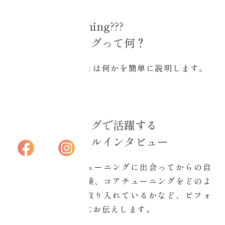
アカデミー大阪
第一部
what’s core tuning???
プライバシーポリ
コアチューニングって何？
シー
コアチューニングとは何かを簡単に説明します。
特定商取引法に基
づく表記
第二部
コアチューニングで活躍する
講師のスペシャルインタビュー
認定講師がコアチューニングに出会ってからの自
身の変化、成功体験、コアチューニングをどのよ
うに生活や仕事に取り入れているかなど、ビフォ
ーアフターを中心にお伝えします。