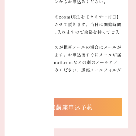
以下の申込予約ボタンからお申込みください。
決済を確認後、当日のzoomURLを【セミナー前日】
にメールにてお送りさせて頂きます。当日は開始時間
の５分前よりzoomに入れますので余裕を持ってご入
室ください。
なお、メールアドレスが携帯メールの場合はメールが
届かないことがあります。お申込後すぐにメールが届
かない場合は、@gmail.comなどの別のメールアド
レスで再度お申し込みください。迷惑メールフォルダ
もご確認ください。
体験講座申込予約