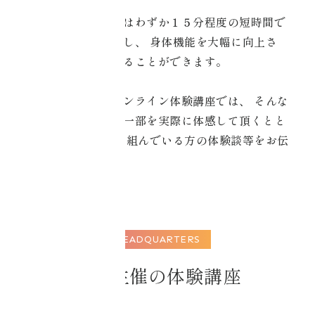
コアチューニングではわずか１５分程度の短時間で
目的別コアチュー
驚異的な変化を実感し、
身体機能を大幅に向上さ
ニング
せ、自律神経も整えることができます。
・美容健康
コアチューニングオンライン体験講座では、
そんな
コアチューニングの一部を実際に体感して頂くとと
・資格取得
もに、
既に日々取り組んでいる方の体験談等をお伝
えしていきます。
・コアチューニン
グオンライン
café
・コアチューニン
HEADQUARTERS
グオンライン
本部主催の体験講座
labo