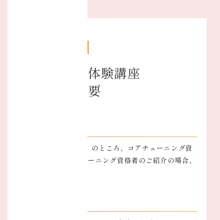
APPLICATION
オンライン体験講座
申し込み概要
参加費
通常￥3,300（税込）のところ、コアチューニング資
格者またはコアチューニング資格者のご紹介の場合、
￥1,100（税込）
申し込み方法