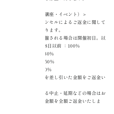
＜サービス提供（講座・イベント）＞
お支払い後のキャンセルによるご返金に関して
は以下のようになります。
開催日（複数日開催される場合は開催初日。以
下同様とする。）8日以前 ：100％
開催日7日以内 ：80％
開催日前 日 ：50％
開催日当 日 ：0％
※お振込み手数料を差し引いた金額をご返金い
たします。
※弊社の原因による中止・延期などの場合はお
支払いいただいた金額を全額ご返金いたしま
す。