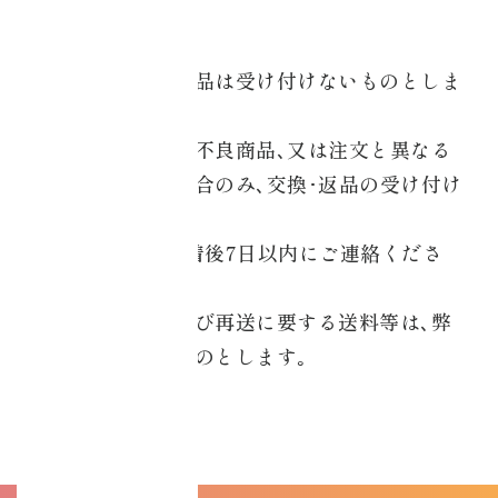
＜物販＞
商品の交換又は返品は受け付けないものとしま
す｡
弊社に原因のある不良商品､又は注文と異なる
商品が到着した場合のみ､交換･返品の受け付け
をします｡
この場合､商品到着後7日以内にご連絡くださ
い。
当該商品の返送及び再送に要する送料等は､弊
社にて負担するものとします｡