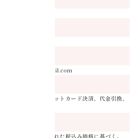
紹介
須田 達史
お問い合わせ
電話番号
協会概要
0557-48-7477
AIM
目指
メールアドレス
/
す
k.suda.hpi@gmail.com
目的別コアチュー
お支払い方法
ニング
銀行振込、クレジットカード決済、代金引換、
・美容健康
PayPal決済
・資格取得
商品の価格
商品ごとに表示された税込み価格に基づく。
・コアチューニン