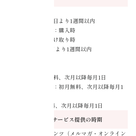
＜都度課金＞
目的別コアチュー
銀行振込：ご請求日より1週間以内
ニング
クレジットカード：購入時
・美容健康
代金引換：商品受け取り時
PayPal：ご請求日より1週間以内
・資格取得
＜定期課金＞
・コアチューニン
銀行振込：初月無料、次月以降毎月1日
グオンライン
クレジットカード：初月無料、次月以降毎月1
café
日請求
・コアチューニン
PayPal：初月無料、次月以降毎月1日
グオンライン
商品引渡し又はサービス提供の時期
labo
＜デジタルコンテンツ（メルマガ・オンライン