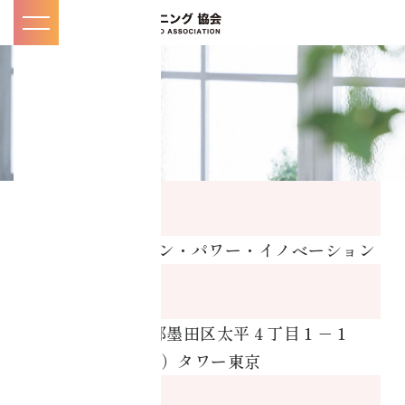
toggle
navigation
マイページ
KNOW
知
/
る
販売業者
お知らせ・メディ
株式会社ヒューマン・パワー・イノベーション
ア掲載一覧
所在地
コアチューニング
〒130-0012 東京都墨田区太平４丁目１－１
とは
Brillia（ブリリア）タワー東京
インストラクター
代表責任者