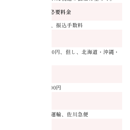
グオンライン
商品代金以外の必要料金
café
送料、代引手数料、振込手数料
・コアチューニン
送料
グオンライン
labo
送料は全国一律800円、但し、北海道・沖縄・
離島は1,300円
受講者の声一覧
代引手数料
Do /
やる
代引手数料 一律500円
コアチューニング
配送業者
予約
日本郵便、ヤマト運輸、佐川急便
オンラインショッ
お支払い時期
ピング