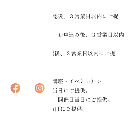
アカデミー大阪
サロン）＞
銀行振込：入金確認後、３営業日以内にご提
プライバシーポリ
供。
シー
クレジットカード：お申込み後、３営業日以内
にご提供。
特定商取引法に基
PayPal：入金確認後、３営業日以内にご提
づく表記
供。
＜サービス提供（講座・イベント）＞
銀行振込：開催日当日にご提供。
クレジットカード：開催日当日にご提供。
PayPal：開催日当日にご提供。
＜物販＞