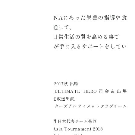
目的別コアチュー
また、日本人のDNAにあった栄養の指導や食
ニング
事法、入浴法等を通して、
誰もが行っている日常生活の質を高める事で
・美容健康
無理なく快適な体が手に入るサポートをしてい
・資格取得
ます。
・コアチューニン
【経歴】
グオンライン
2017年 TBS SASUKE2017秋 出場
café
同年 KuroOvi2017 ULTIMATE HERO司会＆出場
（youtube、ニコニコ生放送出演）
・コアチューニン
・WFDF2018世界マスターズアルティメットクラブチーム
グオンライン
選手権大会 inカナダ
labo
マスターミックス部門 日本代表チーム帯同
・HONG KONG Pan-Asia Tournament 2018