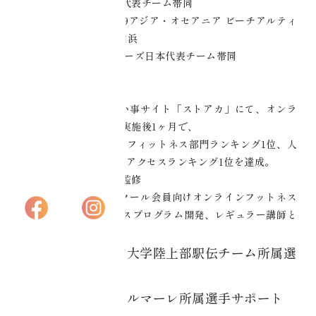
アカデミー大阪
アルティメット日本代表チーム帯同
・2019年 AOBUC2019アジア・オセアニア ビーチアルティ
メット選手権大会 in 白浜
プライバシーポリ
ミックス部門 マスターズ日本代表チーム帯同
シー
【実績】
・2020年 日本一の習い事サイト「ストアカ」にて、オンラ
特定商取引法に基
インフィトネス講座を実施後1ヶ月で、
づく表記
総合ランキング1位、フィットネス部門ランキング1位、人
気先生ランキング1位、アクセスランキング1位を達成。
・ヘルスケアアプリの監修
2021年～大手PCスクール会員向けオンラインフットネス
サービスのフィットネスプログラム開発、レギュラー講師と
して指導。
・2023年〜神奈川大学陸上部駅伝チーム所属選
手サポート
・2024年〜湘南ベルマーレ所属選手サポート