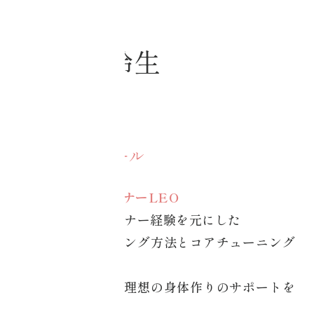
CT認定講師
グオンライン
café
大久保 玲生
・コアチューニン
グオンライン
地域：神奈川県
labo
受講者の声一覧
講師プロフィール
Do /
やる
パーソナルトレーナーLEO
20年以上のトレーナー経験を元にした
コアチューニング
効果的なトレーニング方法とコアチューニング
予約
®メソッドを
ベースにあなたの理想の身体作りのサポートを
オンラインショッ
ピング
致します。