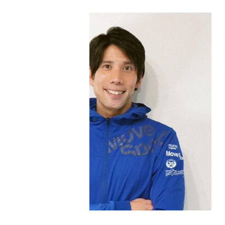
紹介
お問い合わせ
協会概要
AIM
目指
/
す
目的別コアチュー
ニング
・美容健康
・資格取得
・コアチューニン