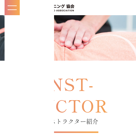
toggle
navigation
マイページ
KNOW
知
/
る
お知らせ・メディ
ア掲載一覧
コアチューニング
とは
インストラクター紹介
インストラクター