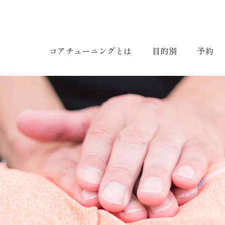
コアチューニングとは
目的別
予約
AIM /
目指す
目的別コアチューニング
・美容健康
・資格取得
・コアチューニングオンラインcafé
・コアチューニングオンラインlabo