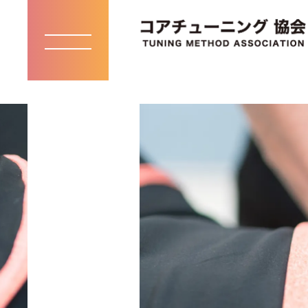
toggle
navigation
KNOW /
知る
お知らせ・メディア掲載一覧
コアチューニングとは
インストラクター紹介
お問い合わせ