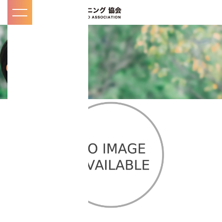
toggle
navigation
マイページ
KNOW
知
/
る
お知らせ・メディ
ア掲載一覧
コアチューニング
とは
インストラクター
紹介