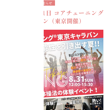
2025年7月1日
お知らせ
2025年8月31日 コアチューニング
お問い合わせ
全国キャラバン（東京開催）
協会概要
AIM
目指
/
す
目的別コアチュー
ニング
・美容健康
・資格取得
・コアチューニン