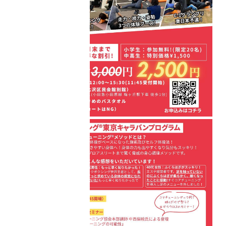
グオンライン
café
・コアチューニン
グオンライン
labo
受講者の声一覧
Do /
やる
コアチューニング
予約
オンラインショッ
ピング