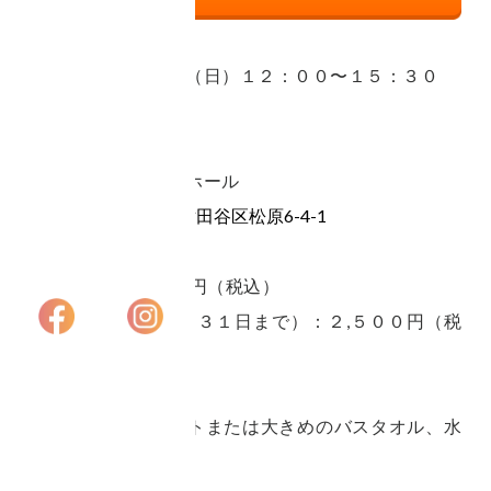
●日程：８月３１日（日）１２：００〜１５：３０
プライバシーポリ
シー
特定商取引法に基
●会場：梅丘パークホール
づく表記
〒156-0043 東京都世田谷区松原6-4-1
●参加費：３,０００円（税込）
早期申込割引（７月３１日まで）：２,５００円（税
込）
●持ち物：ヨガマットまたは大きめのバスタオル、水
分（必要な方）