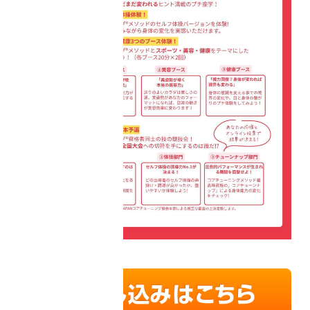
目的別コアチュー
ニング
・美容健康
・資格取得
・コアチューニン
グオンライン
café
・コアチューニン
グオンライン
labo
アカデミー大阪