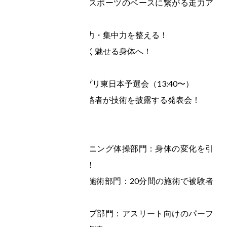
①スポーツブース：スポーツのベースに繋がる走力ア
ップ法！

②健康ブース：見る力・集中力を整える！

③美容ブース：美しく魅せる身体へ！

後半：C-1グランプリ東日本予選会（13:40〜）

コアチューニング資格者が技術を披露する発表会！

部門：

①セルフコアチューニング体操部門：身体の変化を引
き出す指導力を審査！

②コアチューニング施術部門：20分間の施術で被験者
の変化を競います！

③コアチューンナップ部門：アスリート向けのパーフ