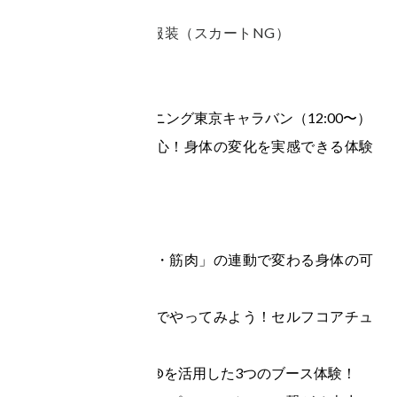
●服装：動きやすい服装（スカートNG）
前半：コアチューニング東京キャラバン（12:00〜）

はじめての方でも安心！身体の変化を実感できる体験
イベントです。

内容：

・座学：「呼吸・脳・筋肉」の連動で変わる身体の可
能性を解説！

・体操教室：みんなでやってみよう！セルフコアチュ
ーニング体操

・コアチューニング®を活用した3つのブース体験！
