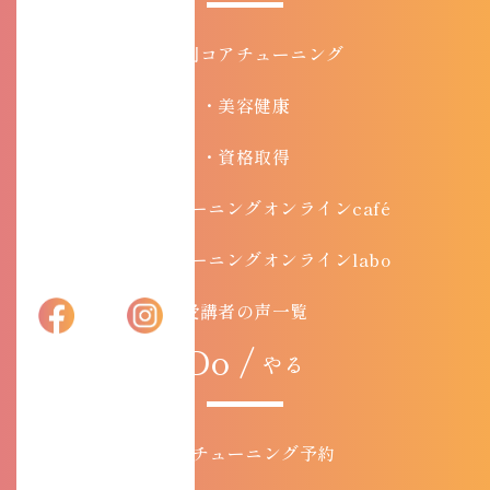
目的別コアチューニング
プライバシーポリ
・美容健康
シー
・資格取得
特定商取引法に基
づく表記
・コアチューニングオンラインcafé
・コアチューニングオンラインlabo
受講者の声一覧
Do /
やる
コアチューニング予約